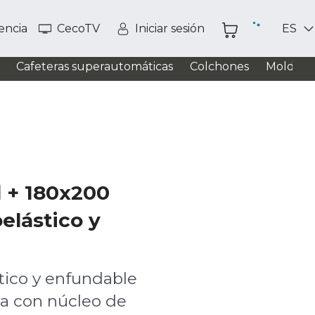
tencia
CecoTV
Iniciar sesión
ES
Cafeteras superautomáticas
Colchones
Moldead
d + 180x200
elástico y
tico y enfundable
ra con núcleo de