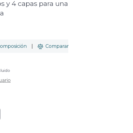
s y 4 capas para una
ta
omposición
|
Comparar
cluido
uario