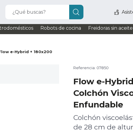
¿Qué buscas?
Asis
trodomésticos
Robots de cocina
Freidoras sin aceite
Flow e-Hybrid + 180x200
Referencia: 07850
Flow e-Hybri
Colchón Visco
Enfundable
Colchón viscoelás
de 28 cm de altu