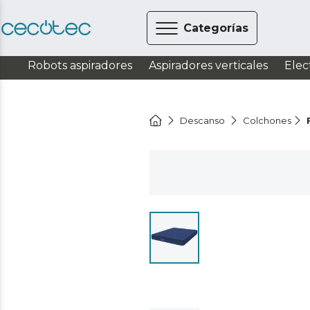
Categorías
Robots aspiradores
Aspiradores verticales
Elec
Descanso
Colchones