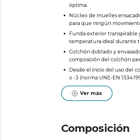
óptima.
Núcleo de muelles ensacado
para que ningún movimiento
Funda exterior transpirable
temperatura ideal durante t
Colchón doblado y envasado a
composición del colchón perm
Desde el inicio del uso del 
o -3 (norma UNE-EN 1334:199
Pueden existir leves diferen
Ver más
Estas variaciones son normales
Composición