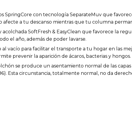
s SpringCore con tecnología SeparateMuv que favorece
 afecte a tu descanso mientras que tu columna perma
 y acolchada SoftFresh & EasyClean que favorece la regu
odo el año, además de poder lavarse.
l vacío para facilitar el transporte a tu hogar en las me
ite prevenir la aparición de ácaros, bacterias y hongos.
colchón se produce un asentamiento normal de las capas 
6). Esta circunstancia, totalmente normal, no da derec
cias entre el producto mostrado y el entregado en cuanto
 y no afectan a la calidad ni a la utilidad del artículo.