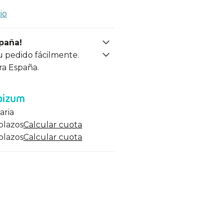
io
spaña!
u pedido fácilmente.
ra España.
aria
 plazos
Calcular cuota
 plazos
Calcular cuota