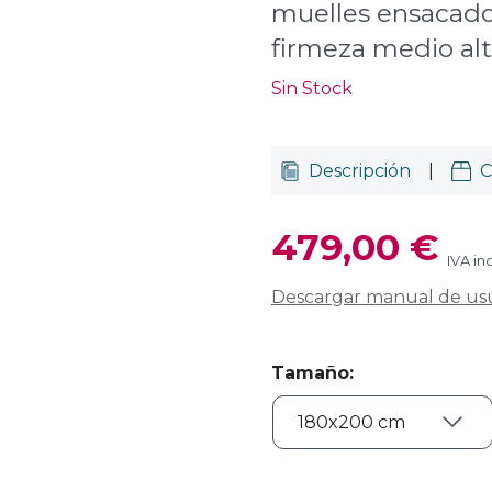
muelles ensacado
firmeza medio al
Sin Stock
Descripción
|
C
479,00 €
IVA in
Descargar manual de us
Tamaño
: