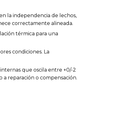
n la independencia de lechos,
nece correctamente alineada.
lación térmica para una
jores condiciones. La
internas que oscila entre +0/-2
ho a reparación o compensación.
 a color, tejido o acabado.