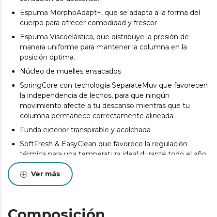
Espuma MorphoAdapt+, que se adapta a la forma del
cuerpo para ofrecer comodidad y frescor
Espuma Viscoelástica, que distribuye la presión de
manera uniforme para mantener la columna en la
posición óptima.
Núcleo de muelles ensacados
SpringCore con tecnología SeparateMuv que favorecen
la independencia de lechos, para que ningún
movimiento afecte a tu descanso mientras que tu
columna permanece correctamente alineada.
Funda exterior transpirable y acolchada
SoftFresh & EasyClean que favorece la regulación
térmica para una temperatura ideal durante todo el año,
además de poder lavarse.
Ver más
Colchón doblado y envasado al vacío para facilitar el
transporte a tu hogar en las mejores condiciones.
La composición del colchón permite prevenir la
Composición
aparición de ácaros, bacterias y hongos.