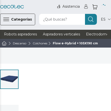
Asistencia
Categorías
¿Qué buscas?
ES
Robots aspiradores
Aspiradores verticales
Electrodomést
Descanso
Colchones
Flow e-Hybrid + 105X190 cm