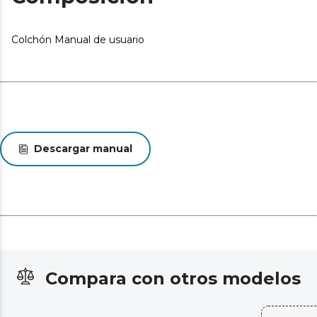
Desde el inicio del uso del colchón se produce un
asentamiento normal de las capas internas que oscila
Colchón Manual de usuario
entre +0/-2 o -3 (norma UNE-EN 1334:1996). Esta
circunstancia, totalmente normal, no da derecho a
reparación o compensación.
Pueden existir leves diferencias entre el producto
mostrado y el entregado en cuanto a color, tejido o
acabado. Estas variaciones son normales y no afectan a
la calidad ni a la utilidad del artículo.
Descargar manual
Compara con otros modelos