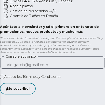
¡Envíos GRATIS a Península y Canarias!
Paga a plazos
Gestión de tus pedidos 24/7
Garantía de 3 años en España
Apúntate al newsletter y sé el primero en enterarte de
promociones, nuevos productos y mucho más
*El responsable del tratamiento es el grupo Cecotec (Cecotec Innovaciones S.L. y
Solotriatlon S.L.), siendo la finalidad del tratamiento enviarle ofertas y
promociones de las empresas del grupo. La base de legitimación es el
consentimiento explícito y tiene derecho a acceder, rectificar, suprimir y otros
derechos, como se indica en nuestra
Política de privacidad
Correo electrónico
Acepto los
Términos y Condiciones
¡Me suscribo!