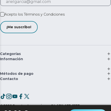
Acepto los
Términos y Condiciones
¡Me suscribo!
Categorías
Información
Métodos de pago
Contacto
©
2026
Cecotec Innovaciones S.L. | RII-AEE: 5537