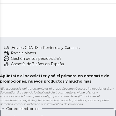
¡Envíos GRATIS a Península y Canarias!
Paga a plazos
Gestión de tus pedidos 24/7
Garantía de 3 años en España
Apúntate al newsletter y sé el primero en enterarte de
promociones, nuevos productos y mucho más
*El responsable del tratamiento es el grupo Cecotec (Cecotec Innovaciones S.L. y
Solotriatlon S.L.), siendo la finalidad del tratamiento enviarle ofertas y
promociones de las empresas del grupo. La base de legitimación es el
consentimiento explícito y tiene derecho a acceder, rectificar, suprimir y otros
derechos, como se indica en nuestra
Política de privacidad
Correo electrónico