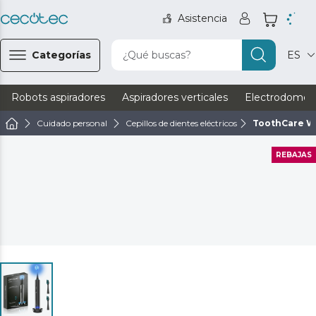
Asistencia
Categorías
¿Qué buscas?
ES
Robots aspiradores
Aspiradores verticales
Electrodomést
Cuidado personal
Cepillos de dientes eléctricos
ToothCare W
REBAJAS