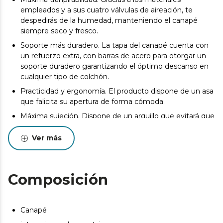
empleados y a sus cuatro válvulas de aireación, te
despedirás de la humedad, manteniendo el canapé
siempre seco y fresco.
Soporte más duradero. La tapa del canapé cuenta con
un refuerzo extra, con barras de acero para otorgar un
soporte duradero garantizando el óptimo descanso en
cualquier tipo de colchón.
Practicidad y ergonomía. El producto dispone de un asa
que falicita su apertura de forma cómoda.
Máxima sujeción. Dispone de un arquillo que evitará que
se desplace en colchón cuando abras el producto.
Ver más
100% fabricado en españa
La entrega del producto se realizará en la puerta de la
dirección de entrega indicada por el Cliente siempre y
Composición
cuando las condiciones del inmueble lo permitan. Podrá
consultar las bases legales en las condiciones generales
de nuestra web. https://cecotec.es/es
Canapé
Pueden existir leves diferencias entre el producto
mostrado y el entregado en cuanto a color, tejido o