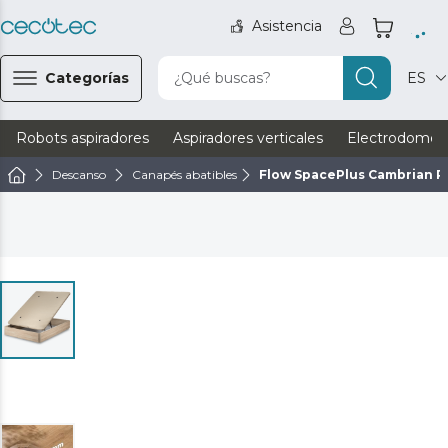
Asistencia
Categorías
¿Qué buscas?
ES
Robots aspiradores
Aspiradores verticales
Electrodomést
Descanso
Canapés abatibles
Flow SpacePlus Cambrian P